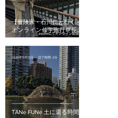
【冒険家・石川仁と行く～
オンライン修学旅行＠長崎
～】
2020年11月12日
読了時間: 2分
TANe FUNe 土に還る時間