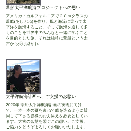
葦船太平洋航海プロジェクトへの思い
アメリカ・カルフォルニアで２０ｍクラスの
葦船(あしぶね)を作り、風と海流に乗って太
平洋を航海すること。そして航海を通して多
くのことを世界中のみんなと一緒に学ぶこと
を目的とした旅。それは純粋に葦船という太
古から受け継がれ..
太平洋航海計画へ、ご支援のお願い
2020年 葦船太平洋航海計画の実現に向け
て、一本一本の葦を束ねて船を造るように賛
同して下さる皆様のお力添えを必要としてい
ます。
太古の智慧を繋ぐこの想い。ご支援、
ご協力をどうぞよろしくお願いいたします。