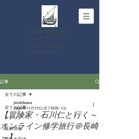
探検家 葦船航海士
石川 仁
JIN ISHIKAWA ​
Official site
記事
全ての記事
jinishikawa
全ての記事
2020年11月17日
読了時間: 1分
【冒険家・石川仁と行く～
メディア
オンライン修学旅行＠長崎
最新情報
～】