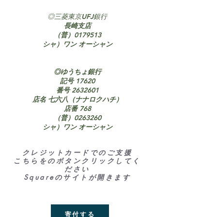
◎三菱東京UFJ銀行
長崎支店
（普）0179513
シャ）ワン オーシャン
◎ゆうちょ銀行
記号 17620
番号
2632601
店名 七六八（ナナロクハチ）
店番 768
（普）0263260
シャ）ワン オーシャン
クレジットカードでのご支援
こちらをのボタンクリックしてく
ださい
Squareのサイトが開きます
寄付する