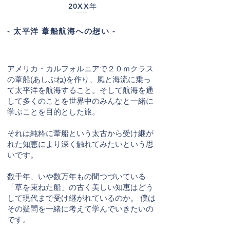
20XX年
- 太平洋 葦船航海への想い -
アメリカ・カルフォルニアで２０ｍクラス
の葦船(あしぶね)を作り、風と海流に乗っ
て太平洋を航海すること。そして航海を通
して多くのことを世界中のみんなと一緒に
学ぶことを目的とした旅。
それは純粋に葦船という太古から受け継が
れた知恵により深く触れてみたいという思
いです。
数千年、いや数万年もの間つづいている
「草を束ねた船」の古く美しい知恵はどう
して現代まで受け継がれているのか。 僕は
その疑問を一緒に考えて学んでいきたいの
です。