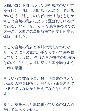
人間がコントロールして進む現代のやり方
を横目に、風に、潮に流され漂流している
かのように進むこの古代の乗り物はもしか
すると自然の意志によって運ばれているの
ではないだろうか。 そんな感覚を今までの
太平洋、大西洋の葦船航海で何度も何度も
体験しました。
まるで自然の意志と葦船の意志がつなが
り、そこに人の意志が重なりあって海を越
えていくように。 それこそが古代の航海術
なのだ、というように悠々と海を舞うよう
にゆく葦船。
そうやって数百キロ、数千キロ先の見えな
い島や大陸を目指し、船という命を運んで
いるのではないかと思えてならないので
す。
また、草を束ねた船に乗っているのは人間
だけではありません。