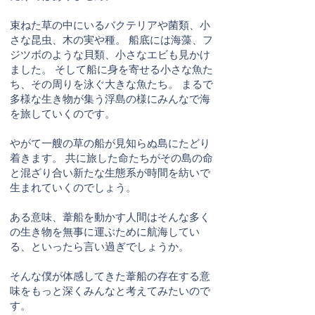
束ねた草の中にいるバクテリアや菌類、小
さな昆虫、木の実や種。 船底には海藻、フ
ジツボのような貝類、小さなエビも見かけ
ました。 そして船に身を寄せる小さな魚た
ち、その周りを泳ぐ大きな魚たち。 まるで
多様な生き物が集う浮島の様にみんなで海
を旅していくのです。
やがて一艘の草の船が見知らぬ島にたどり
着きます。 共に旅した命たちがその島の命
と混ざり合い新たな生態系が時間を紡いで
生まれていくのでしょう。
ある意味、葦船を動かす人間はそんな多く
の生き物を無事に運ぶために航海してい
る、といったら言い過ぎでしょうか。
そんな僕が体感してきた葦船の存在する意
味をもっと深くみんなと考えてみたいので
す。