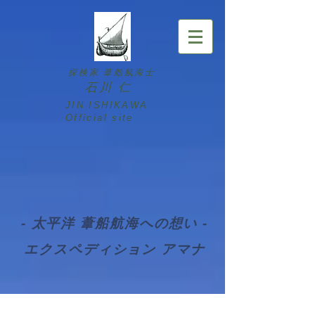
探検家 葦船航海士
石川 仁
JIN ISHIKAWA ​
Official site
- 太平洋 葦船航海への想い -
​エクスペディション アマナ