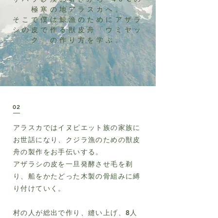
極寒の地アラスカへ。
​そこで僕は鯨漁のためにアザラ
シの皮で作る獣皮舟「ウミヤッ
ク」の作り方を学ぶ。
02
アラスカではイヌピエット族の家族に
お世話になり、クジラ漁のための獣皮
舟の製作をお手伝いする。
アザラシの皮を一旦発酵させ毛を剃
り、船をかたどった木製の骨組みに縛
り付けていく。
村の人が総出で作り、縫い上げ、8人