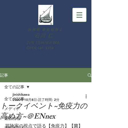
探検家 葦船航海士
石川 仁
JIN ISHIKAWA ​
Official site
記事
全ての記事
jinishikawa
全ての記事
2020年10月8日
読了時間: 2分
トークイベント~免疫力の
メディア
高め方~＠ENnex
最新情報
冒険家の視点で語る【免疫力】【菌】