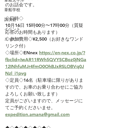
葦船太平洋
のお話会です。
葦船学校
◇日時◇
講演会
10月16日 15時00分〜17時00分（質疑
イベント
応答のお時間もあります）
エッセイ
◇参加費用◇¥2,500（お好きなワンド
リンク付）
◇場所◇ENnex 
https://en-nex.co.jp/?
fbclid=IwAR11RWh5QVYSCBoz0jNGa
12INhfuMJr4fmO0OhBJxRSLOBVq0J
Nzl_i1pvg
◇定員◇16名（駐車場に限りがありま
すので、お車のお乗り合わせにご協力
よろしくお願い致します）
定員がございますので、メッセージに
てご予約くださいませ。
expedition.amana@gmail.com