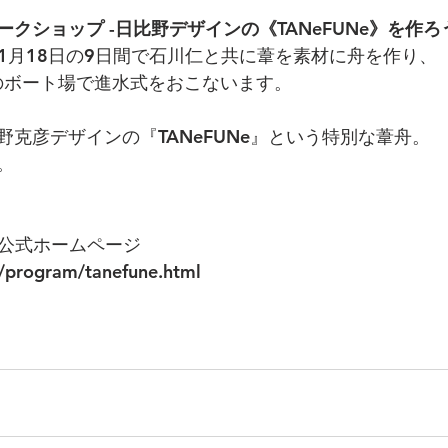
クショップ -日比野デザインの《TANeFUNe》を作ろ
11月18日の9日間で石川仁と共に葦を素材に舟を作り、
池のボート場で進水式をおこないます。
克彦デザインの『TANeFUNe』という特別な葦舟。
。
ス 公式ホームページ
yo/program/tanefune.html