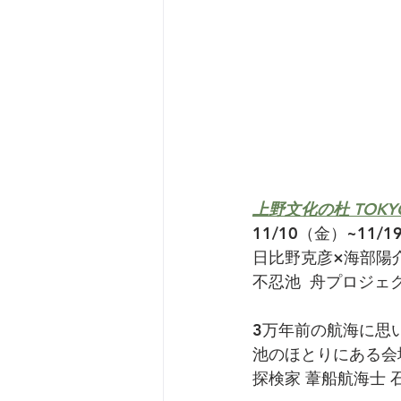
上野文化の杜 TOKY
11/10（金）~11/
日比野克彦×海部陽
不忍池  舟プロジェ
3万年前の航海に思
池のほとりにある会
探検家 葦船航海士