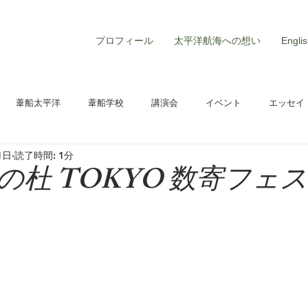
プロフィール
太平洋航海への想い
Englis
e
葦船太平洋
葦船学校
講演会
イベント
エッセイ
1日
読了時間: 1分
杜 TOKYO 数寄フェス2