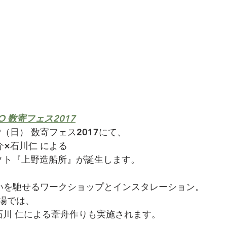
O 数寄フェス2017
19（日） 数寄フェス2017にて、
介×石川仁 による
クト『上野造船所』が誕生します。 
いを馳せるワークショップとインスタレーション。
場では、
 ⽯川 仁による葦舟作りも実施されます。