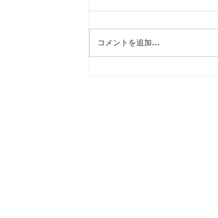
コメントを追加…
【冒険家・石川仁と行く～オ
ンライン修学旅行＠長崎～】
© 2024 by Jin Ishikawa. Pro
All copyrights to the contents of thi
text, videos, and diagrams, are the
Reproduction, modification, diversion
these contents, regardless of the p
consent, is prohibited.