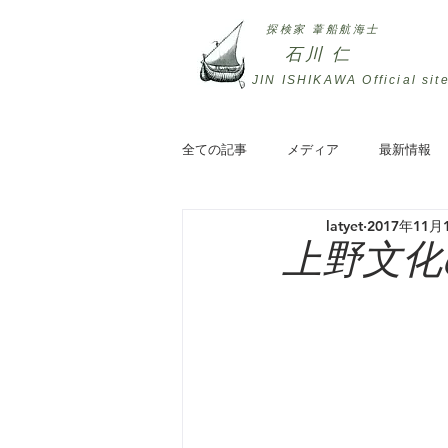
探検家 葦船航海士
石川 仁
JIN ISHIKAWA ​Official sit
全ての記事
メディア
最新情報
latyet
2017年11月
上野文化の