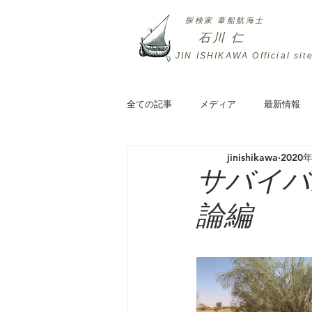
探検家 葦船航海士
石川 仁
JIN ISHIKAWA ​Official sit
全ての記事
メディア
最新情報
jinishikawa
2020
サバイバル
論編