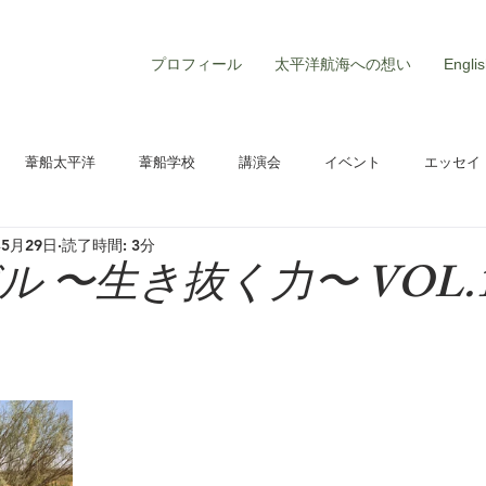
プロフィール
太平洋航海への想い
Englis
e
葦船太平洋
葦船学校
講演会
イベント
エッセイ
年5月29日
読了時間: 3分
 〜生き抜く力〜 VOL.