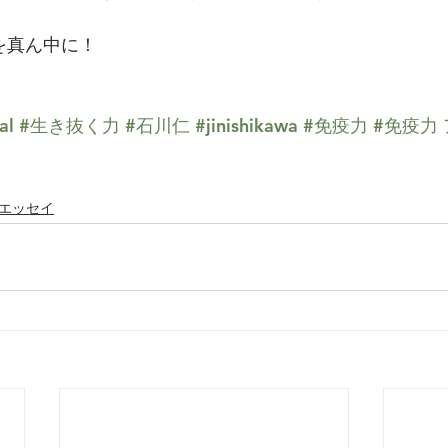
を真ん中に！
al
#生き抜く力
#石川仁
#jinishikawa
#免疫力
#免疫力 
エッセイ