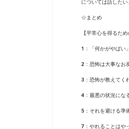
については話したい
☆まとめ
【平常心を得るため
1：「何かがやばい
2：恐怖は大事なお
3：恐怖が教えてく
4：最悪の状況にな
5：それを避ける準
7：やれることはや